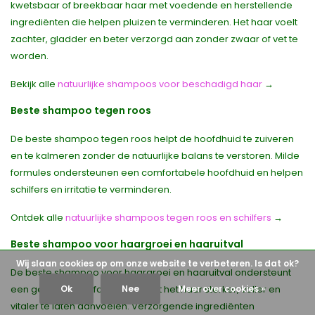
kwetsbaar of breekbaar haar met voedende en herstellende
ingrediënten die helpen pluizen te verminderen. Het haar voelt
zachter, gladder en beter verzorgd aan zonder zwaar of vet te
worden.
Bekijk alle
natuurlijke shampoos voor beschadigd haar
→
Beste shampoo tegen roos
De beste shampoo tegen roos helpt de hoofdhuid te zuiveren
en te kalmeren zonder de natuurlijke balans te verstoren. Milde
formules ondersteunen een comfortabele hoofdhuid en helpen
schilfers en irritatie te verminderen.
Ontdek alle
natuurlijke shampoos tegen roos en schilfers
→
Beste shampoo voor haargroei en haaruitval
Wij slaan cookies op om onze website te verbeteren. Is dat ok?
De beste shampoo voor haargroei en haaruitval ondersteunt
een gezonde hoofdhuid en helpt het haar sterker, voller en
Ok
Nee
Meer over cookies »
vitaler te laten aanvoelen. Verzorgende ingrediënten