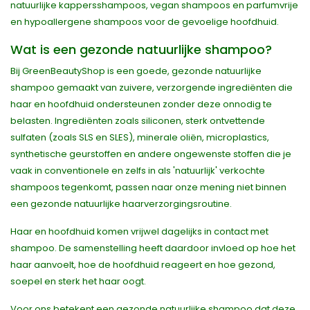
natuurlijke kappersshampoos, vegan shampoos en parfumvrije
en hypoallergene shampoos voor de gevoelige hoofdhuid.
Wat is een gezonde natuurlijke shampoo?
Bij GreenBeautyShop is een goede, gezonde natuurlijke
shampoo gemaakt van zuivere, verzorgende ingrediënten die
haar en hoofdhuid ondersteunen zonder deze onnodig te
belasten. Ingrediënten zoals siliconen, sterk ontvettende
sulfaten (zoals SLS en SLES), minerale oliën, microplastics,
synthetische geurstoffen en andere ongewenste stoffen die je
vaak in conventionele en zelfs in als 'natuurlijk' verkochte
shampoos tegenkomt, passen naar onze mening niet binnen
een gezonde natuurlijke haarverzorgingsroutine.
Haar en hoofdhuid komen vrijwel dagelijks in contact met
shampoo. De samenstelling heeft daardoor invloed op hoe het
haar aanvoelt, hoe de hoofdhuid reageert en hoe gezond,
soepel en sterk het haar oogt.
Voor ons betekent een gezonde natuurlijke shampoo dat deze