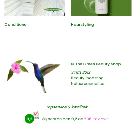
Conditioner
Haarstyling
© The Green Beauty Shop
Sinds 2012
Beauty-boosting
Natuurcosmetica
Topservice & kwaliteit
9,2
Wij scoren een
9,2
op
5961 reviews