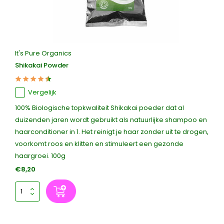
It's Pure Organics
Shikakai Powder
Vergelijk
100% Biologische topkwaliteit Shikakai poeder dat al
duizenden jaren wordt gebruikt als natuurlijke shampoo en
haarconditioner in 1. Het reinigt je haar zonder uit te drogen,
voorkomt roos en klitten en stimuleert een gezonde
haargroei. 100g
€8,20